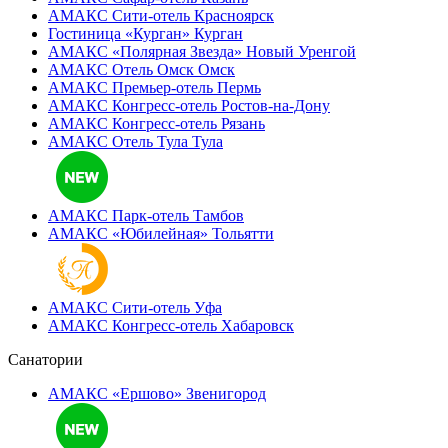
АМАКС Сити-отель
Красноярск
Гостиница «‎Курган»
Курган
АМАКС «Полярная Звезда»
Новый Уренгой
АМАКС Отель ‎Омск
Омск
АМАКС Премьер-отель
Пермь
АМАКС Конгресс-отель
Ростов-на-Дону
АМАКС Конгресс-отель
Рязань
АМАКС Отель Тула
Тула
АМАКС Парк-отель
Тамбов
АМАКС «‎Юбилейная»
Тольятти
АМАКС Сити-отель
Уфа
АМАКС Конгресс-отель
Хабаровск
Санатории
АМАКС «Ершово»
Звенигород