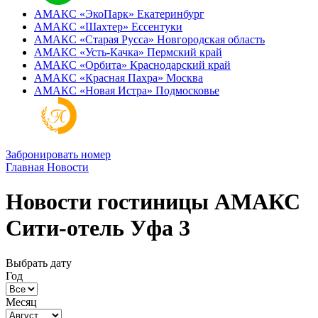
АМАКС «ЭкоПарк»
Екатеринбург
АМАКС «‎Шахтер»
Ессентуки
АМАКС «‎Старая Русса»
Новгородская область
АМАКС «‎Усть-Качка»
Пермский край
АМАКС «‎Орбита»
Краснодарский край
АМАКС «‎Красная Пахра»
Москва
АМАКС «‎Новая Истра»
Подмосковье
Забронировать номер
Главная
Новости
Новости гостиницы АМАКС
Сити-отель Уфа 3
Выбрать дату
Год
Месяц