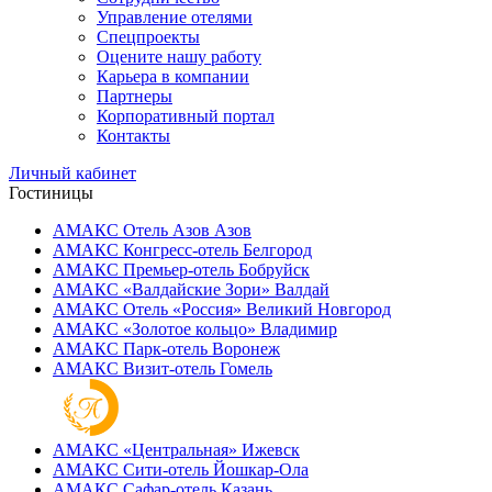
Управление отелями
Спецпроекты
Оцените нашу работу
Карьера в компании
Партнеры
Корпоративный портал
Контакты
Личный кабинет
Гостиницы
АМАКС Отель ‎Азов
Азов
АМАКС Конгресс-отель
Белгород
АМАКС Премьер-отель
Бобруйск
АМАКС «‎Валдайские Зори»
Валдай
АМАКС Отель «‎Россия»
Великий Новгород
АМАКС «‎Золотое кольцо»
Владимир
АМАКС Парк-отель
Воронеж
АМАКС Визит-отель
Гомель
АМАКС «‎Центральная»
Ижевск
АМАКС Сити-отель
Йошкар-Ола
АМАКС Сафар-отель
Казань