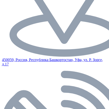
450059, Россия, Республика Башкортостан, Уфа, ул. Р. Зорге,
д.17