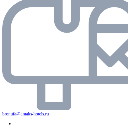
bronufa@amaks-hotels.ru