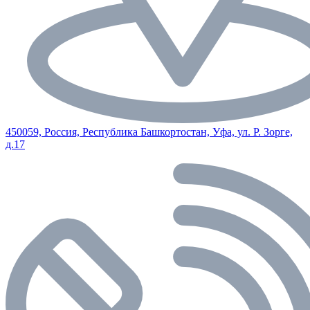
450059, Россия, Республика Башкортостан, Уфа, ул. Р. Зорге,
д.17