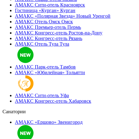
АМАКС Сити-отель
Красноярск
Гостиница «‎Курган»
Курган
АМАКС «Полярная Звезда»
Новый Уренгой
АМАКС Отель ‎Омск
Омск
АМАКС Премьер-отель
Пермь
АМАКС Конгресс-отель
Ростов-на-Дону
АМАКС Конгресс-отель
Рязань
АМАКС Отель Тула
Тула
АМАКС Парк-отель
Тамбов
АМАКС «‎Юбилейная»
Тольятти
АМАКС Сити-отель
Уфа
АМАКС Конгресс-отель
Хабаровск
Санатории
АМАКС «Ершово»
Звенигород