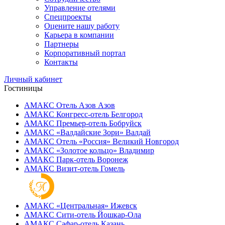
Управление отелями
Спецпроекты
Оцените нашу работу
Карьера в компании
Партнеры
Корпоративный портал
Контакты
Личный кабинет
Гостиницы
АМАКС Отель ‎Азов
Азов
АМАКС Конгресс-отель
Белгород
АМАКС Премьер-отель
Бобруйск
АМАКС «‎Валдайские Зори»
Валдай
АМАКС Отель «‎Россия»
Великий Новгород
АМАКС «‎Золотое кольцо»
Владимир
АМАКС Парк-отель
Воронеж
АМАКС Визит-отель
Гомель
АМАКС «‎Центральная»
Ижевск
АМАКС Сити-отель
Йошкар-Ола
АМАКС Сафар-отель
Казань