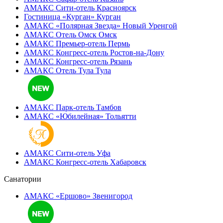
АМАКС Сити-отель
Красноярск
Гостиница «‎Курган»
Курган
АМАКС «Полярная Звезда»
Новый Уренгой
АМАКС Отель ‎Омск
Омск
АМАКС Премьер-отель
Пермь
АМАКС Конгресс-отель
Ростов-на-Дону
АМАКС Конгресс-отель
Рязань
АМАКС Отель Тула
Тула
АМАКС Парк-отель
Тамбов
АМАКС «‎Юбилейная»
Тольятти
АМАКС Сити-отель
Уфа
АМАКС Конгресс-отель
Хабаровск
Санатории
АМАКС «Ершово»
Звенигород