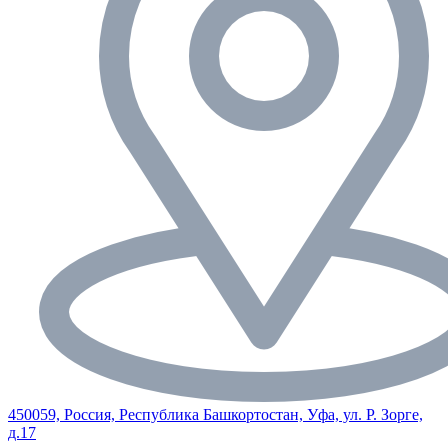
450059, Россия, Республика Башкортостан, Уфа, ул. Р. Зорге,
д.17