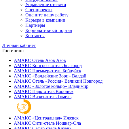
Управление отелями
Спецпроекты
Оцените нашу работу
Карьера в компании
Партнеры
Корпоративный портал
Контакты
Личный кабинет
Гостиницы
АМАКС Отель ‎Азов
Азов
АМАКС Конгресс-отель
Белгород
АМАКС Премьер-отель
Бобруйск
АМАКС «‎Валдайские Зори»
Валдай
АМАКС Отель «‎Россия»
Великий Новгород
АМАКС «‎Золотое кольцо»
Владимир
АМАКС Парк-отель
Воронеж
АМАКС Визит-отель
Гомель
АМАКС «‎Центральная»
Ижевск
АМАКС Сити-отель
Йошкар-Ола
АМАКС Сафар-отель
Казань